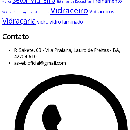
Setor Vidreiro
Treinamento
vidros
Sistemas de Esquadrias
Vidraceiro
Vidraceiros
VCG
VCG Ferragens e Alumínio
Vidraçaria
vidro
vidro laminado
Contato
R. Sakete, 03 - Vila Praiana, Lauro de Freitas - BA,
42704-610
asveb.oficial@gmail.com