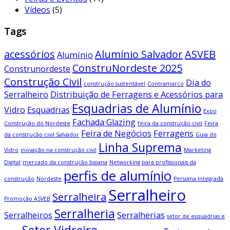
Vídeos
(5)
Tags
acessórios
Alumínio Salvador
ASVEB
Alumínio
ConstruNordeste 2025
Construnordeste
Construção Civil
Dia do
construção sustentável
Contramarco
Serralheiro
Distribuição de Ferragens e Acessórios para
Esquadrias de Alumínio
Vidro
Esquadrias
Expo
Fachada Glazing
Construção do Nordeste
feira da construção civil
Feira
Feira de Negócios
Ferragens
da construção civil Salvador
Guia do
Linha Suprema
Vidro
inovação na construção civil
Marketing
Digital
mercado da construção baiana
Networking para profissionais da
perfis de alumínio
construção
Nordeste
Persiana Integrada
Serralheiro
Serralheira
Promoção ASVEB
Serralheria
Serralheiros
Serralherias
setor de esquadrias e