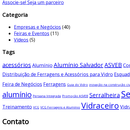
Associe-se! Seja um parceiro
Categoria
Empresas e Negócios
(40)
Feiras e Eventos
(11)
Vídeos
(5)
Tags
acessórios
Alumínio Salvador
ASVEB
Alumínio
Co
Distribuição de Ferragens e Acessórios para Vidro
Esquad
Feira de Negócios
Ferragens
Guia do Vidro
inovação na construção civ
Se
alumínio
Serralheira
Persiana Integrada
Promoção ASVEB
Vidraceiro
Treinamento
Vidr
VCG
VCG Ferragens e Alumínio
Contato