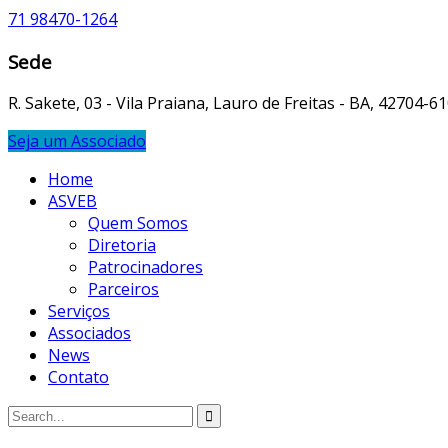
71 98470-1264
Sede
R. Sakete, 03 - Vila Praiana, Lauro de Freitas - BA, 42704-6
Seja um Associado
Home
ASVEB
Quem Somos
Diretoria
Patrocinadores
Parceiros
Serviços
Associados
News
Contato