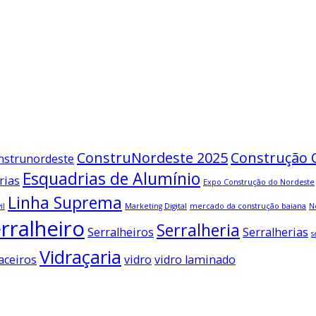
ConstruNordeste 2025
Construção C
nstrunordeste
Esquadrias de Alumínio
rias
Expo Construção do Nordeste
Linha Suprema
il
Marketing Digital
mercado da construção baiana
N
rralheiro
Serralheria
Serralheiros
Serralherias
s
Vidraçaria
aceiros
vidro
vidro laminado