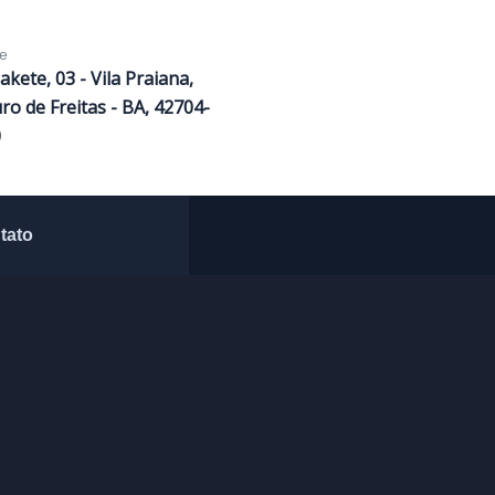
e
Sakete, 03 - Vila Praiana,
ro de Freitas - BA, 42704-
0
tato