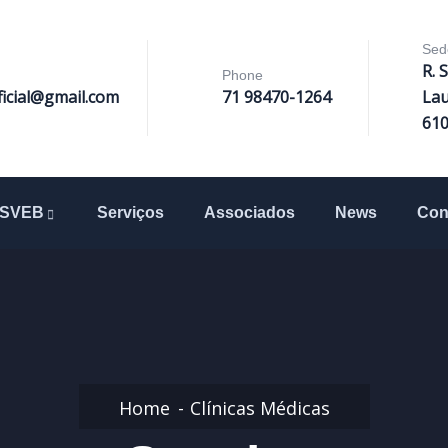
Sed
R. 
Phone
ficial@gmail.com
71 98470-1264
Lau
61
SVEB
Serviços
Associados
News
Con
Home
Clínicas Médicas