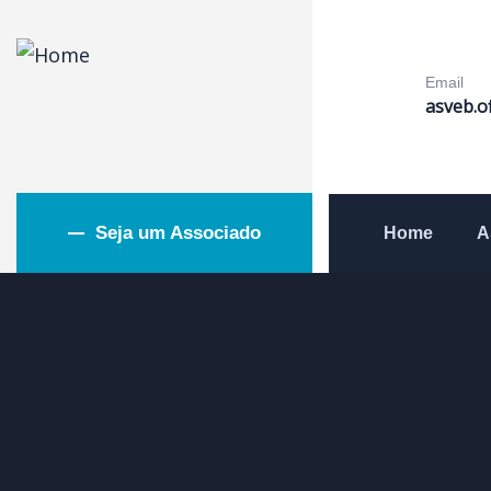
Email
asveb.o
Seja um Associado
Home
A