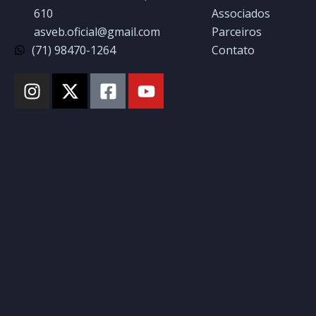
610
Associados
asveb.oficial@gmail.com
Parceiros
(71) 98470-1264
Contato