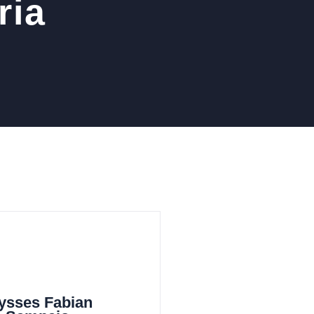
ria
ysses Fabian