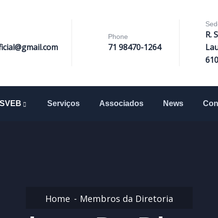
Sed
R. 
Phone
ficial@gmail.com
71 98470-1264
Lau
61
SVEB
Serviços
Associados
News
Con
Home
Membros da Diretoria