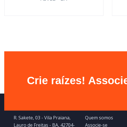
Crie raízes! Assoc
Contato
ASVEB
R. Sakete, 03 - Vila Praiana,
Quem somos
Lauro de Freitas - BA, 42704-
Associe-se