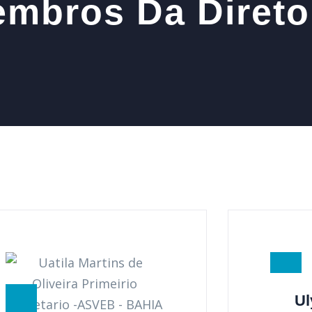
mbros Da Direto
Ul