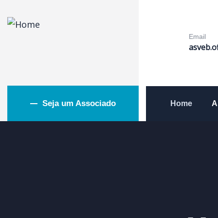
Email
asveb.o
Seja um Associado
Home
A