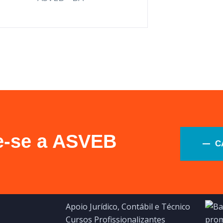
ie-se a ASVEB
C
Serviços
Úl
Apoio Jurídico, Contábil e Técnico
Cursos Profissionalizantes