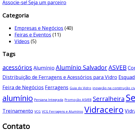
Associe-se! Seja um parceiro
Categoria
Empresas e Negócios
(40)
Feiras e Eventos
(11)
Vídeos
(5)
Tags
acessórios
Alumínio Salvador
ASVEB
Alumínio
Co
Distribuição de Ferragens e Acessórios para Vidro
Esquad
Feira de Negócios
Ferragens
Guia do Vidro
inovação na construção civ
Se
alumínio
Serralheira
Persiana Integrada
Promoção ASVEB
Vidraceiro
Treinamento
Vidr
VCG
VCG Ferragens e Alumínio
Contato