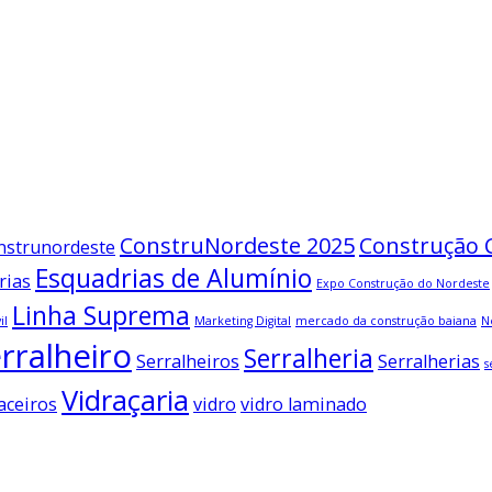
ConstruNordeste 2025
Construção C
nstrunordeste
Esquadrias de Alumínio
rias
Expo Construção do Nordeste
Linha Suprema
il
Marketing Digital
mercado da construção baiana
N
rralheiro
Serralheria
Serralheiros
Serralherias
s
Vidraçaria
aceiros
vidro
vidro laminado