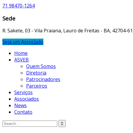
71 98470-1264
Sede
R. Sakete, 03 - Vila Praiana, Lauro de Freitas - BA, 42704-6
Seja um Associado
Home
ASVEB
Quem Somos
Diretoria
Patrocinadores
Parceiros
Serviços
Associados
News
Contato