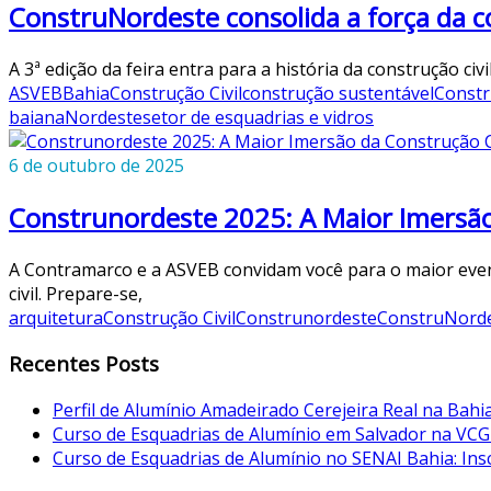
ConstruNordeste consolida a força da c
A 3ª edição da feira entra para a história da construção c
ASVEB
Bahia
Construção Civil
construção sustentável
Constr
baiana
Nordeste
setor de esquadrias e vidros
6 de outubro de 2025
Construnordeste 2025: A Maior Imersão
A Contramarco e a ASVEB convidam você para o maior eve
civil. Prepare-se,
arquitetura
Construção Civil
Construnordeste
ConstruNorde
Recentes Posts
Perfil de Alumínio Amadeirado Cerejeira Real na Bahi
Curso de Esquadrias de Alumínio em Salvador na VCG
Curso de Esquadrias de Alumínio no SENAI Bahia: Ins