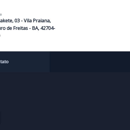
e
Sakete, 03 - Vila Praiana,
ro de Freitas - BA, 42704-
0
tato