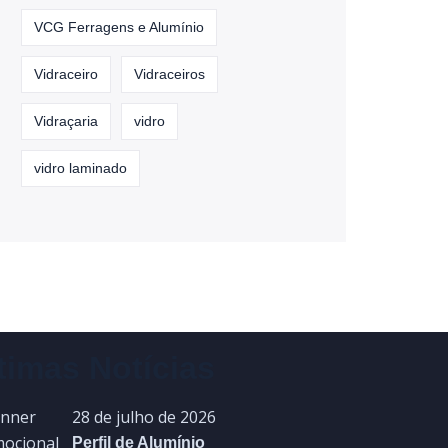
VCG Ferragens e Alumínio
Vidraceiro
Vidraceiros
Vidraçaria
vidro
vidro laminado
timas Notícias
28 de julho de 2026
Perfil de Alumínio