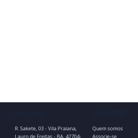
Contato
ASVEB
R. Sakete, 03 - Vila Praiana,
Quem somos
Lauro de Freitas - BA, 42704-
Associe-se