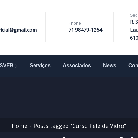
Sed
R. 
Phone
ficial@gmail.com
71 98470-1264
Lau
61
SVEB
Serviços
Associados
News
Con
Home
Posts tagged "Curso Pele de Vidro"