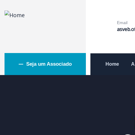
Email
asveb.o
Seja um Associado
Home
A