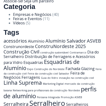
Associe-se! Seja um parceiro
Categoria
Empresas e Negócios
(40)
Feiras e Eventos
(11)
Vídeos
(5)
Tags
acessórios
Alumínio Salvador
ASVEB
Alumínio
ConstruNordeste 2025
Construnordeste
Construção Civil
Dia do
construção sustentável
Contramarco
Serralheiro
Distribuição de Ferragens e Acessórios
Esquadrias de
para Vidro
Esquadrias
Alumínio
Fachada Glazing
Expo Construção do Nordeste
feira
Feira de
da construção civil
Feira da construção civil Salvador
Negócios
Ferragens
Guia do Vidro
inovação na construção civil
Linha Suprema
Marketing Digital
mercado da construção
perfis
baiana
Networking para profissionais da construção
Nordeste
de alumínio
Persiana Integrada
Promoção ASVEB
Serralheiro
Serralheira
Serralheiros