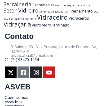
Serralheria
Serralherias
setor de esquadrias e vidros
Setor Vidreiro
Treinamento
Sistemas de Esquadrias
VCG
Vidraceiro
Vidraceiros
VCG Ferragens e Alumínio
Vidraçaria
vidro
vidro laminado
Contato
R. Sakete, 03 - Vila Praiana, Lauro de Freitas - BA,
42704-610
asveb.oficial@gmail.com
(71) 98470-1264
ASVEB
Quem somos
Associe-se