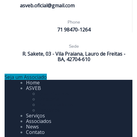
asveb.oficial@gmail.com
Phone
71 98470-1264
Sede
R. Sakete, 03 - Vila Praiana, Lauro de Freitas -
BA, 42704-610
Seja um Associado
Home
ASVEB
Quem Somos
Diretoria
Patrocinadores
Parceiros
Serviços
Associados
News
Contato