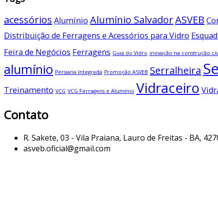
acessórios
Alumínio Salvador
ASVEB
Alumínio
Co
Distribuição de Ferragens e Acessórios para Vidro
Esquad
Feira de Negócios
Ferragens
Guia do Vidro
inovação na construção civ
Se
alumínio
Serralheira
Persiana Integrada
Promoção ASVEB
Vidraceiro
Treinamento
Vidr
VCG
VCG Ferragens e Alumínio
Contato
R. Sakete, 03 - Vila Praiana, Lauro de Freitas - BA, 42
asveb.oficial@gmail.com