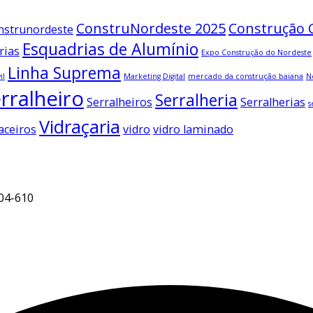
ConstruNordeste 2025
Construção C
nstrunordeste
Esquadrias de Alumínio
rias
Expo Construção do Nordeste
Linha Suprema
il
Marketing Digital
mercado da construção baiana
N
rralheiro
Serralheria
Serralheiros
Serralherias
s
Vidraçaria
aceiros
vidro
vidro laminado
704-610