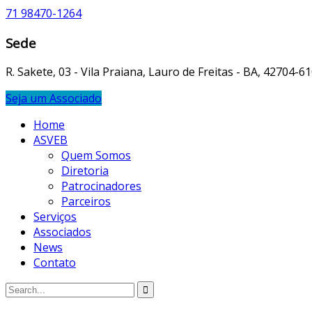
71 98470-1264
Sede
R. Sakete, 03 - Vila Praiana, Lauro de Freitas - BA, 42704-6
Seja um Associado
Home
ASVEB
Quem Somos
Diretoria
Patrocinadores
Parceiros
Serviços
Associados
News
Contato