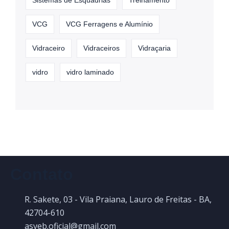
Sistemas de Esquadrias
Treinamento
VCG
VCG Ferragens e Alumínio
Vidraceiro
Vidraceiros
Vidraçaria
vidro
vidro laminado
Contato
R. Sakete, 03 - Vila Praiana, Lauro de Freitas - BA,
42704-610
asveb.oficial@gmail.com