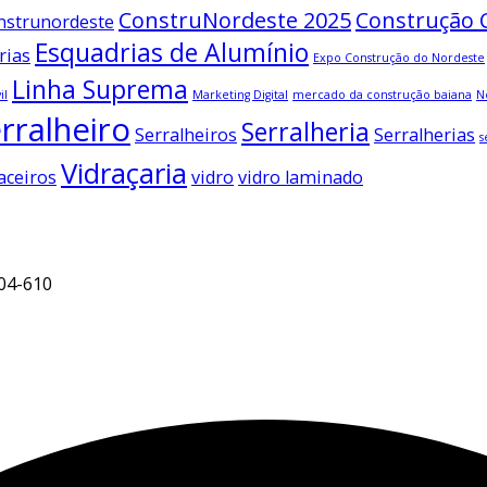
ConstruNordeste 2025
Construção C
nstrunordeste
Esquadrias de Alumínio
rias
Expo Construção do Nordeste
Linha Suprema
il
Marketing Digital
mercado da construção baiana
N
rralheiro
Serralheria
Serralheiros
Serralherias
s
Vidraçaria
aceiros
vidro
vidro laminado
704-610