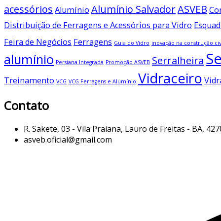
acessórios
Alumínio Salvador
ASVEB
Alumínio
Co
Distribuição de Ferragens e Acessórios para Vidro
Esquad
Feira de Negócios
Ferragens
Guia do Vidro
inovação na construção civ
Se
alumínio
Serralheira
Persiana Integrada
Promoção ASVEB
Vidraceiro
Treinamento
Vidr
VCG
VCG Ferragens e Alumínio
Contato
R. Sakete, 03 - Vila Praiana, Lauro de Freitas - BA, 42
asveb.oficial@gmail.com