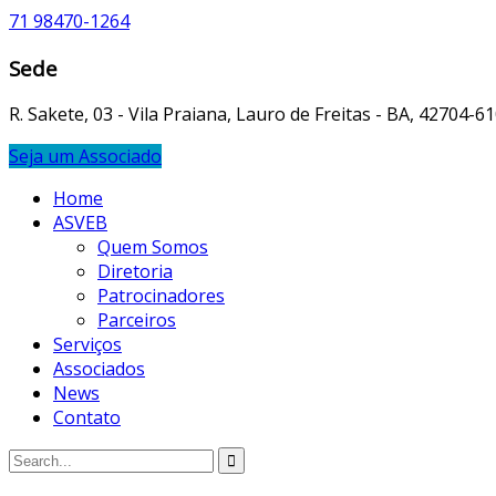
71 98470-1264
Sede
R. Sakete, 03 - Vila Praiana, Lauro de Freitas - BA, 42704-6
Seja um Associado
Home
ASVEB
Quem Somos
Diretoria
Patrocinadores
Parceiros
Serviços
Associados
News
Contato