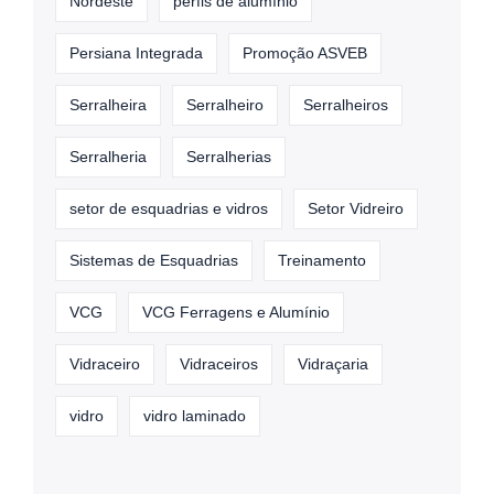
Nordeste
perfis de alumínio
Persiana Integrada
Promoção ASVEB
Serralheira
Serralheiro
Serralheiros
Serralheria
Serralherias
setor de esquadrias e vidros
Setor Vidreiro
Sistemas de Esquadrias
Treinamento
VCG
VCG Ferragens e Alumínio
Vidraceiro
Vidraceiros
Vidraçaria
vidro
vidro laminado