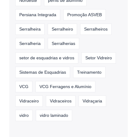
Nordeste
perfis de alumínio
Persiana Integrada
Promoção ASVEB
Serralheira
Serralheiro
Serralheiros
Serralheria
Serralherias
setor de esquadrias e vidros
Setor Vidreiro
Sistemas de Esquadrias
Treinamento
VCG
VCG Ferragens e Alumínio
Vidraceiro
Vidraceiros
Vidraçaria
vidro
vidro laminado