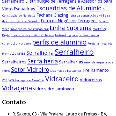
Serralheiro
Distribuição de Ferragens e Acessórios para
Esquadrias de Alumínio
Vidro
Esquadrias
Expo
Fachada Glazing
Construção do Nordeste
feira da construção civil
Feira
Feira de Negócios
Ferragens
da construção civil Salvador
Guia do
Linha Suprema
Vidro
inovação na construção civil
Marketing
Digital
mercado da construção baiana
Networking para profissionais da
perfis de alumínio
construção
Nordeste
Persiana Integrada
Serralheiro
Serralheira
Promoção ASVEB
Serralheria
Serralheiros
Serralherias
setor de esquadrias e
Setor Vidreiro
Treinamento
vidros
Sistemas de Esquadrias
Vidraceiro
Vidraceiros
VCG
VCG Ferragens e Alumínio
Vidraçaria
vidro
vidro laminado
Contato
R. Sakete, 03 - Vila Praiana, Lauro de Freitas - BA,