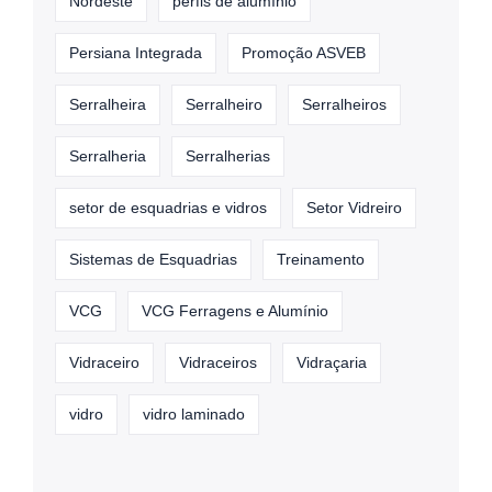
Nordeste
perfis de alumínio
Persiana Integrada
Promoção ASVEB
Serralheira
Serralheiro
Serralheiros
Serralheria
Serralherias
setor de esquadrias e vidros
Setor Vidreiro
Sistemas de Esquadrias
Treinamento
VCG
VCG Ferragens e Alumínio
Vidraceiro
Vidraceiros
Vidraçaria
vidro
vidro laminado