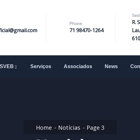
Sed
R. 
Phone
ficial@gmail.com
71 98470-1264
Lau
61
SVEB
Serviços
Associados
News
Con
Home
Notícias
Page 3