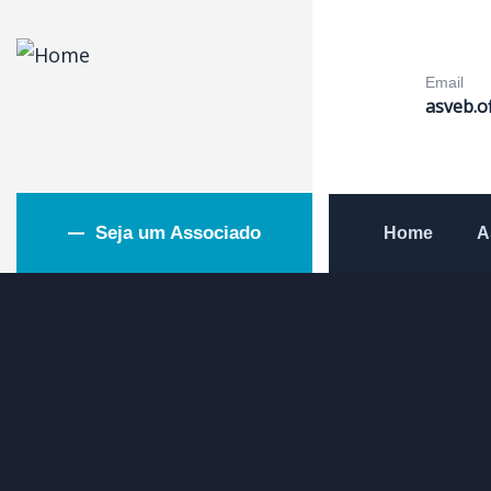
Email
asveb.o
Seja um Associado
Home
A