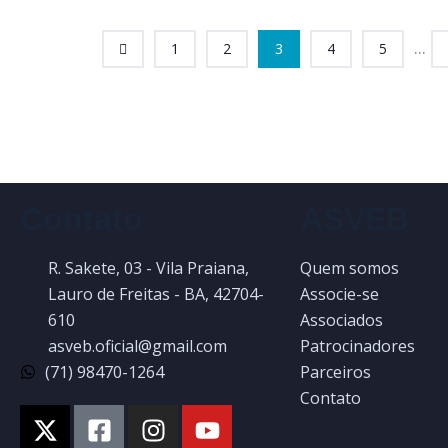
...
1
2
3
4
5
Contato
ASVEB
R. Sakete, 03 - Vila Praiana,
Quem somos
Lauro de Freitas - BA, 42704-
Associe-se
610
Associados
asveb.oficial@gmail.com
Patrocinadores
(71) 98470-1264
Parceiros
Contato