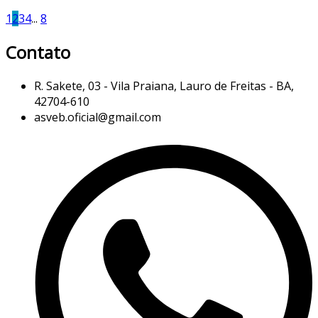
1
2
3
4
...
8
Contato
R. Sakete, 03 - Vila Praiana, Lauro de Freitas - BA,
42704-610
asveb.oficial@gmail.com