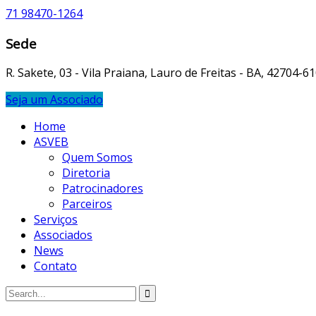
71 98470-1264
Sede
R. Sakete, 03 - Vila Praiana, Lauro de Freitas - BA, 42704-6
Seja um Associado
Home
ASVEB
Quem Somos
Diretoria
Patrocinadores
Parceiros
Serviços
Associados
News
Contato