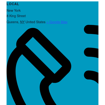
LOCAL
New York
8 King Street
Queens
,
NY
United States
+ Google Map