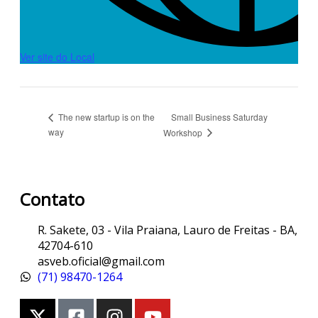
Ver site do Local
Small Business Saturday
The new startup is on the
way
Workshop
Contato
R. Sakete, 03 - Vila Praiana, Lauro de Freitas - BA,
42704-610
asveb.oficial@gmail.com
(71) 98470-1264